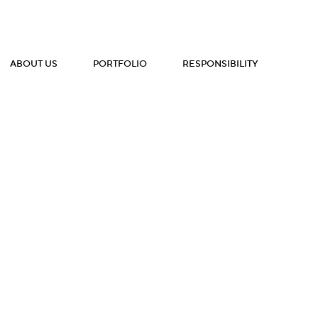
ABOUT US
PORTFOLIO
RESPONSIBILITY